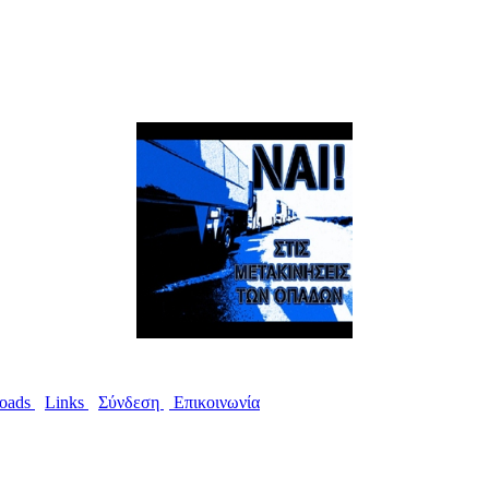
oads
I
Links
I
Σύνδεση
I
Επικοινωνία