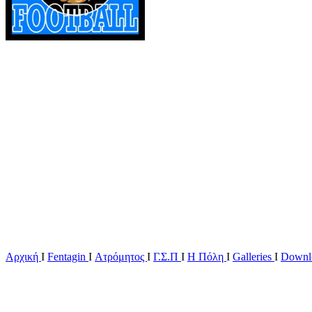
Αρχική
Ι
Fentagin
I
Ατρόμητος
Ι
Γ.Σ.Π
Ι
Η Πόλη
Ι
Galleries
I
Downl