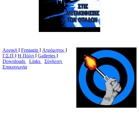
Αρχική
Ι
Fentagin
I
Ατρόμητος
Ι
Γ.Σ.Π
Ι
Η Πόλη
Ι
Galleries
I
Downloads
I
Links
I
Σύνδεση
I
Επικοινωνία