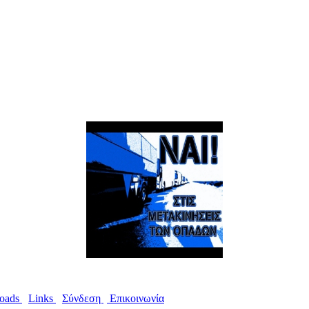
oads
I
Links
I
Σύνδεση
I
Επικοινωνία