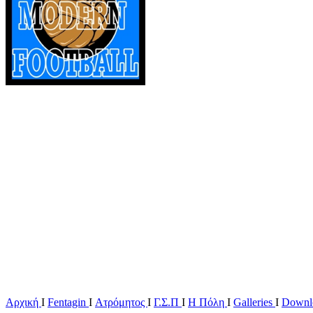
Αρχική
Ι
Fentagin
I
Ατρόμητος
Ι
Γ.Σ.Π
Ι
Η Πόλη
Ι
Galleries
I
Downl