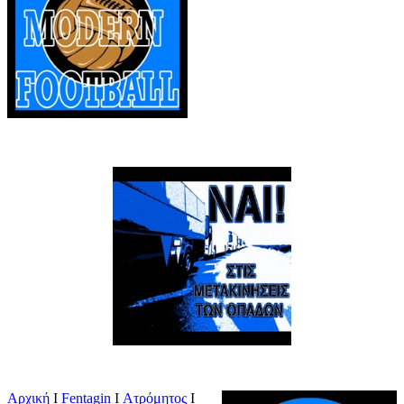
Αρχική
Ι
Fentagin
I
Ατρόμητος
Ι