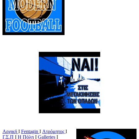
Αρχική
Ι
Fentagin
I
Ατρόμητος
Ι
Γ.Σ.Π
Ι
Η Πόλη
Ι
Galleries
I