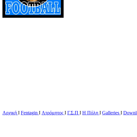
Αρχική
Ι
Fentagin
I
Ατρόμητος
Ι
Γ.Σ.Π
Ι
Η Πόλη
Ι
Galleries
I
Downl