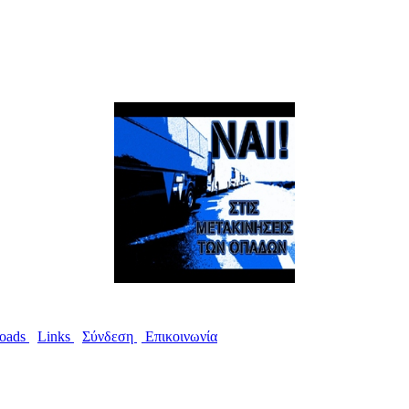
oads
I
Links
I
Σύνδεση
I
Επικοινωνία