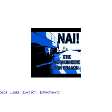
oads
I
Links
I
Σύνδεση
I
Επικοινωνία