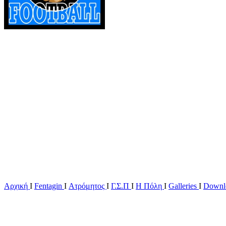
Αρχική
Ι
Fentagin
I
Ατρόμητος
Ι
Γ.Σ.Π
Ι
Η Πόλη
Ι
Galleries
I
Downl