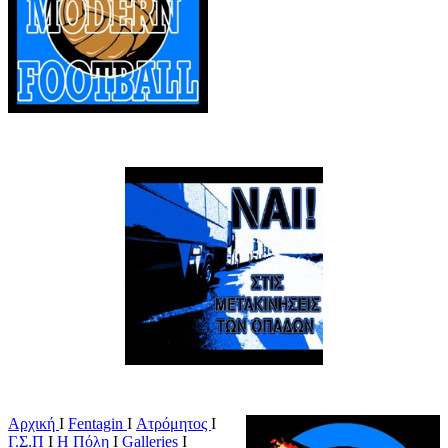
Αρχική
Ι
Fentagin
I
Ατρόμητος
Ι
Γ.Σ.Π
Ι
Η Πόλη
Ι
Galleries
I