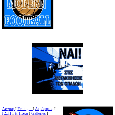
Αρχική
Ι
Fentagin
I
Ατρόμητος
Ι
Γ.Σ.Π
Ι
Η Πόλη
Ι
Galleries
I