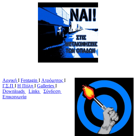
Αρχική
Ι
Fentagin
I
Ατρόμητος
Ι
Γ.Σ.Π
Ι
Η Πόλη
Ι
Galleries
I
Downloads
I
Links
I
Σύνδεση
I
Επικοινωνία