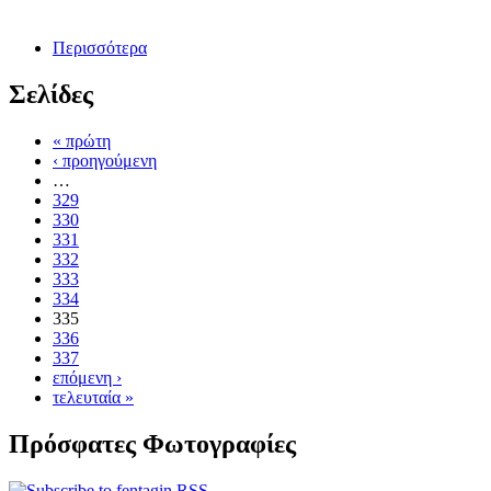
Περισσότερα
Σελίδες
« πρώτη
‹ προηγούμενη
…
329
330
331
332
333
334
335
336
337
επόμενη ›
τελευταία »
Πρόσφατες Φωτογραφίες