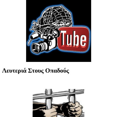
Λευτεριά Στους Οπαδούς