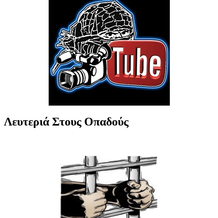
Λευτεριά Στους Οπαδούς