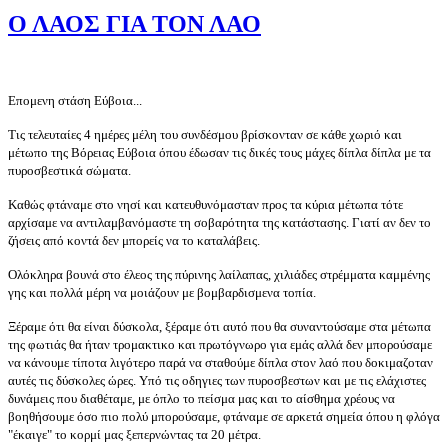
Ο ΛΑΟΣ ΓΙΑ ΤΟΝ ΛΑΟ
Eπομενη στάση Εύβοια...
Τις τελευταίες 4 ημέρες μέλη του συνδέσμου βρίσκονταν σε κάθε χωριό και
μέτωπο της Βόρειας Εύβοια όπου έδωσαν τις δικές τους μάχες δίπλα δίπλα με τα
πυροσβεστικά σώματα.
Καθώς φτάναμε στο νησί και κατευθυνόμασταν προς τα κύρια μέτωπα τότε
αρχίσαμε να αντιλαμβανόμαστε τη σοβαρότητα της κατάστασης. Γιατί αν δεν το
ζήσεις από κοντά δεν μπορείς να το καταλάβεις.
Ολόκληρα βουνά στο έλεος της πύρινης λαίλαπας, χιλιάδες στρέμματα καμμένης
γης και πολλά μέρη να μοιάζουν με βομβαρδισμενα τοπία.
Ξέραμε ότι θα είναι δύσκολα, ξέραμε ότι αυτό που θα συναντούσαμε στα μέτωπα
της φωτιάς θα ήταν τρομακτικο και πρωτόγνωρο για εμάς αλλά δεν μπορούσαμε
να κάνουμε τίποτα λιγότερο παρά να σταθούμε δίπλα στον λαό που δοκιμαζοταν
αυτές τις δύσκολες ώρες. Υπό τις οδηγιες των πυροσβεστων και με τις ελάχιστες
δυνάμεις που διαθέταμε, με όπλο το πείσμα μας και το αίσθημα χρέους να
βοηθήσουμε όσο πιο πολύ μπορούσαμε, φτάναμε σε αρκετά σημεία όπου η φλόγα
"έκαιγε" το κορμί μας ξεπερνώντας τα 20 μέτρα.