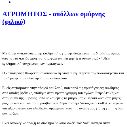
ΑΤΡΟΜΗΤΟΣ - απόλλων σμύρνης
(φιλικό)
Μετά την ανικανότητα της κυβέρνησης για την διαχείριση της δημόσιας υγείας
από τον ιό -κατάσταση η οποία φαίνεται να μην έχει σταματημό- ήρθε η
εγκληματική διαχείριση των πυρκαγιών.
Η καταστροφή θεωρείται αναπόφευκτη όταν αυτή υπηρετεί την πλουτοκρατία και
τα συμφέροντα όσων την αντιπροσωπεύουν.
Εμείς στεκόμαστε στην πλευρά του λαού, που παρά τις πρωτόγνωρες συνθήκες
στις οποίες βρέθηκε, στάθηκε στην πρώτη γραμμή του αγώνα. Στην Αττική και
στα βουνά της Εύβοιας βάλαμε και εμείς το μικρό μας λιθαράκι δίνοντας μάχες,
μαζί με τον λαό και τα πυροσβεστικά σώματα στηρίζοντας έναν καθολικό αγώνα
για αξιοπρέπεια και ελευθερία, ορμώμενοι από την αγάπη μας για τη γη, τη φύση
και τα ζώα.
Εκεί όπου έγινε πράξη το σύνθημα "ο λαός σώζει τον λαό", κόντρα στην