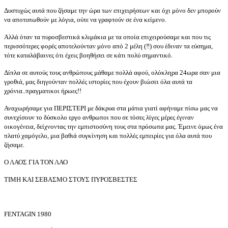
Δυστυχώς αυτά που ζήσαμε την ώρα των επιχειρήσεων και όχι μόνο δεν μπορούν
να αποτυπωθούν με λόγια, ούτε να γραφτούν σε ένα κείμενο.
Αλλά όταν τα πυροσβεστικά κλιμάκια με τα οποία επιχειρούσαμε και που τις
περισσότερες φορές αποτελούνταν μόνο από 2 μέλη (‼️) σου έδιναν τα εύσημα,
τότε καταλάβαινες ότι έχεις βοηθήσει σε κάτι πολύ σημαντικό.
Δίπλα σε αυτούς τους ανθρώπους μάθαμε πολλά αφού, ολόκληρα 24ωρα σαν μια
γροθιά, μας διηγούνταν πολλές ιστορίες που έχουν βιώσει όλα αυτά τα
χρόνια..πραγματικοι ήρωες!!
Αναχωρήσαμε για ΠΕΡΙΣΤΕΡΙ με δάκρυα στα μάτια γιατί αφήναμε πίσω μας να
συνεχίσουν το δύσκολο εργο ανθρωποι που σε τόσες λίγες μέρες έγιναν
οικογένεια, δείχνοντας την εμπιστοσύνη τους στα πρόσωπα μας. Έμεινε όμως ένα
πλατύ χαμόγελο, μια βαθιά συγκίνηση και πολλές εμπειρίες για όλα αυτά που
ζήσαμε.
Ο ΛΑΟΣ ΓΙΑ ΤΟΝ ΛΑΟ
ΤΙΜΗ ΚΑΙ ΣΕΒΑΣΜΟ ΣΤΟΥΣ ΠΥΡΟΣΒΕΣΤΕΣ
FENTAGIN 1980