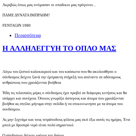
Ακριβώς όπως μας ονόμασαν οι οπαδικοι μας πρόγονοι...
ΠΑΜΕ ΔΥΝΑΤΑ ΙΜΠΡΑΗΜ!
FENTAGIN 1980
Περισσότερα
Η ΑΛΛΗΛΕΓΓΥΗ ΤΟ ΟΠΛΟ ΜΑΣ
Λόγω του ζεστού καλοκαιριού και του καύσωνα που θα ακολουθήσει ο
σύνδεσμος δείχνει ξανά την έμπρακτη στήριξή του απέναντι σε αδύναμους
ανθρώπους που χρειάζονται βοήθεια.
Ήδη τις τελευταίες μέρες ο σύνδεσμος έχει προβεί σε διάφορες κινήσεις και θα
υπάρχει και συνέχεια. Όποιος γνωρίζει άστεγους και άτομα που χρειάζονται
βοήθεα ας στείλει μήνυμα στην σελίδα ή να επικοινωνησει με τα άτομα του
συνδέσμου.
Ας μην ξεχνάμε και τους τετράποδους φίλους μας εκεί έξω αυτές τις ημέρες. Ένα
μπολ με δροσερό νερό είναι πολύ σημαντικό.
Ο σύνδεσμος δείχνει χρόνια τον δρόμο..