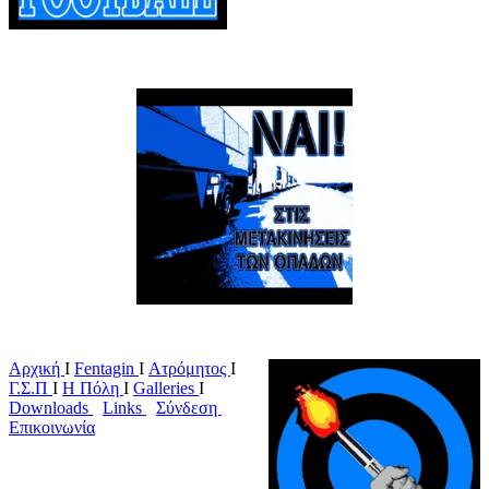
Αρχική
Ι
Fentagin
I
Ατρόμητος
Ι
Γ.Σ.Π
Ι
Η Πόλη
Ι
Galleries
I
Downloads
I
Links
I
Σύνδεση
I
Επικοινωνία