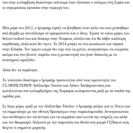
του στην κολύμβηση διακόπηκε απότομα όταν ξέσπασε ο πόλεμος στη Συρία και
οι συγκρούσεις έφτασαν στην περιοχή του.
Μία μέρα του 2012, ο Ιμπραήμ έτρεξε να βοηθήσει έναν φίλο του που χτυπήθηκε
από βόμβα με αποτέλεσμα να τραυματιστεί και ο ίδιος. Έχασε το κάτω μέρος του
δεξιού ποδιού του και διέφυγε στην Τουρκία, ελπίζοντας ότι θα λάβει καλύτερη
περίθαλψη, αλλά αυτό δεν έγινε. Το 2014 μπήκε σε ένα φουσκωτό και πέρασε
στην Ελλάδα. Τον πρώτο καιρό δεν είχε πού να μείνει, αναγκάστηκε να κοιμάται
ακόμα και στο βουνό, παρόλο που η μετακίνησή του ήταν δύσκολη με το
αναπηρικό αμαξίδιο.
Αλλά δεν τα παράτησε..
Το τελευταίο διάστημα ο Ιμπραήμ προπονείται από τους προπονητές του
Γ.Σ.ΠΕΡΙΣΤΕΡΙΟΥ Αλέξανδρο Τσολτο και Αλέκο Χατζηγιαννακη και
φιλοξενείται στο κολυμβητήριο της Χωραφας κολυμπώντας μαζί με τα παιδιά της
ομάδας μας.
Σε λίγες μέρες -μαζί με τον Αλέξανδρο Τσολτο- o Ιμπραήμ φεύγει για το Τόκιο για
να συμμετάσχει με την εθνική Προσφύγων στην παραολυμπιάδα. Αντιπροσωπεία
του συνδέσμου τον συνάντησε για να εκφράσει από κοντά την στήριξη του αλλά
και τον θαυμασμό. Άλλωστε με την παρουσία του δίπλα στα μικρά ΓΣΠακια τούς
δείχνει τι σημαίνει μαχητής.